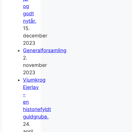
og
godt
nytår.
15.
december
2023
Generalforsamling
2.
november
2023
Viumkrog
Ejerlav
–
en
historiefyldt
guldgrube.
24.
april