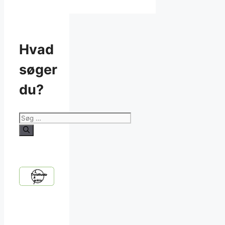
Hvad
søger
du?
Søg
efter: