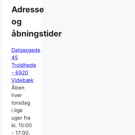
Adresse
og
åbningstider
Dalgasgade
45
Troldhede
- 6920
Videbæk
Åben
hver
torsdag
i lige
uger fra
kl. 15:00
- 17:00.