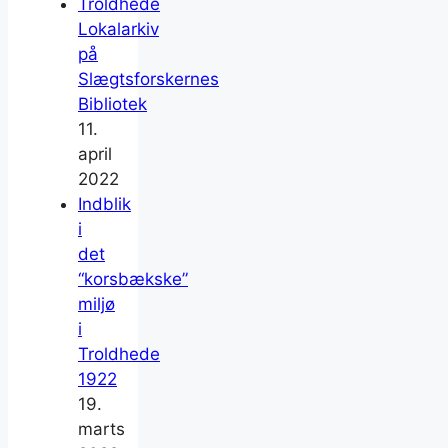
Troldhede
Lokalarkiv
på
Slægtsforskernes
Bibliotek
11.
april
2022
Indblik
i
det
“korsbækske”
miljø
i
Troldhede
1922
19.
marts