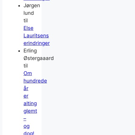
Jørgen
lund
til
Else
Lauritsens
erindringer
Erling
Østergaaard
til
Om
hundrede
år
er
alting
glemt
–
og
dog!