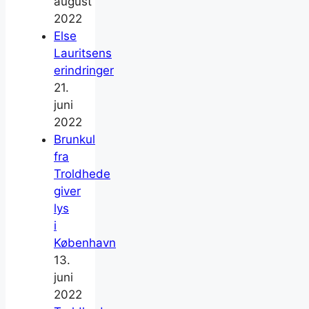
august
2022
Else
Lauritsens
erindringer
21.
juni
2022
Brunkul
fra
Troldhede
giver
lys
i
København
13.
juni
2022