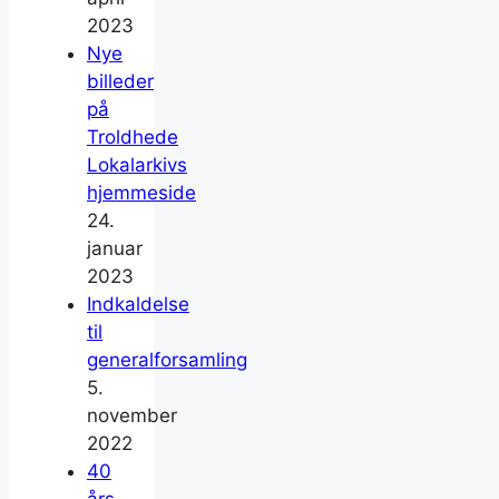
2023
Nye
billeder
på
Troldhede
Lokalarkivs
hjemmeside
24.
januar
2023
Indkaldelse
til
generalforsamling
5.
november
2022
40
års