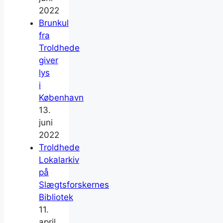
2022
Brunkul
fra
Troldhede
giver
lys
i
København
13.
juni
2022
Troldhede
Lokalarkiv
på
Slægtsforskernes
Bibliotek
11.
april