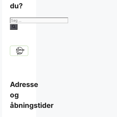
du?
Søg
efter:
Adresse
og
åbningstider