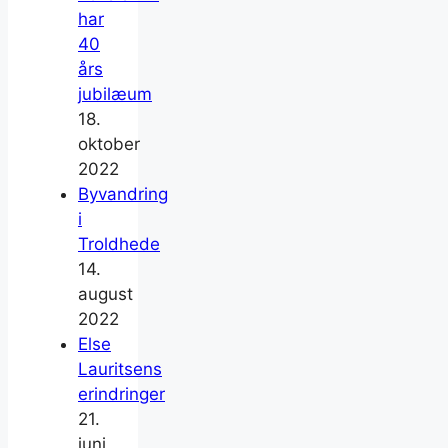
har
40
års
jubilæum
18.
oktober
2022
Byvandring
i
Troldhede
14.
august
2022
Else
Lauritsens
erindringer
21.
juni