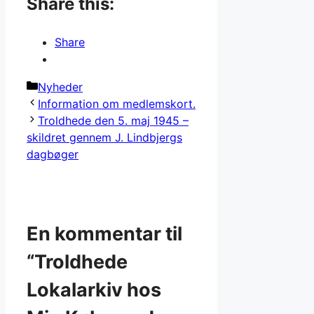
Share this:
Share
Kategorier
Nyheder
Information om medlemskort.
Troldhede den 5. maj 1945 –
skildret gennem J. Lindbjergs
dagbøger
En kommentar til
“Troldhede
Lokalarkiv hos