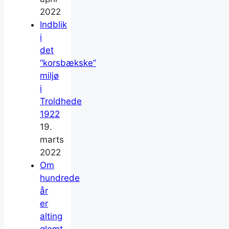
2022
Indblik
i
det
“korsbækske”
miljø
i
Troldhede
1922
19.
marts
2022
Om
hundrede
år
er
alting
glemt