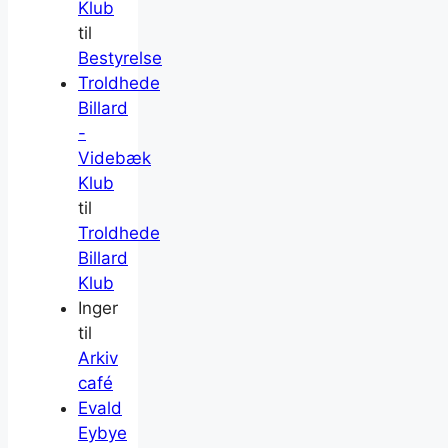
Klub
til
Bestyrelse
Troldhede
Billard
-
Videbæk
Klub
til
Troldhede
Billard
Klub
Inger
til
Arkiv
café
Evald
Eybye