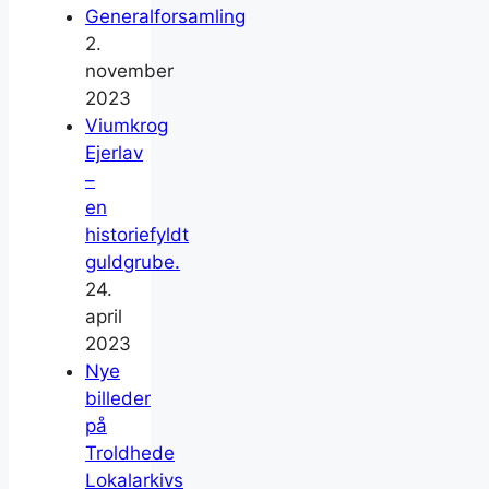
Generalforsamling
2.
november
2023
Viumkrog
Ejerlav
–
en
historiefyldt
guldgrube.
24.
april
2023
Nye
billeder
på
Troldhede
Lokalarkivs