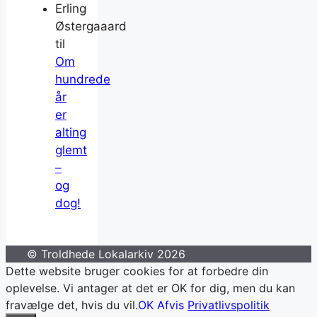
Erling
Østergaaard
til
Om
hundrede
år
er
alting
glemt
–
og
dog!
© Troldhede Lokalarkiv 2026
Dette website bruger cookies for at forbedre din
oplevelse. Vi antager at det er OK for dig, men du kan
fravælge det, hvis du vil.
OK
Afvis
Privatlivspolitik