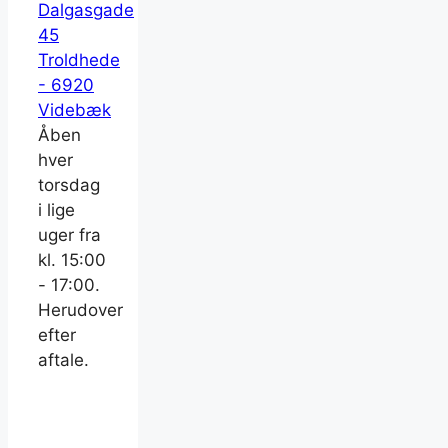
Dalgasgade
45
Troldhede
- 6920
Videbæk
Åben
hver
torsdag
i lige
uger fra
kl. 15:00
- 17:00.
Herudover
efter
aftale.