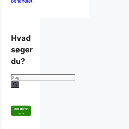
behandlet
.
Hvad
søger
du?
Søg
efter: