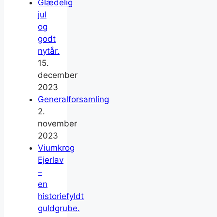
Glædelig
jul
og
godt
nytår.
15.
december
2023
Generalforsamling
2.
november
2023
Viumkrog
Ejerlav
–
en
historiefyldt
guldgrube.