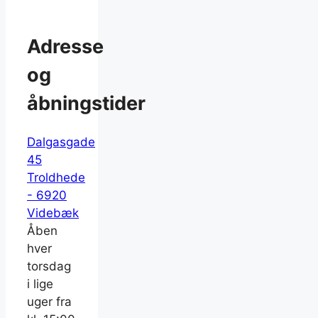
Adresse
og
åbningstider
Dalgasgade
45
Troldhede
- 6920
Videbæk
Åben
hver
torsdag
i lige
uger fra