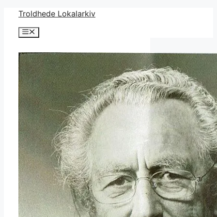
Hop
Troldhede Lokalarkiv
til
Menu
indhold