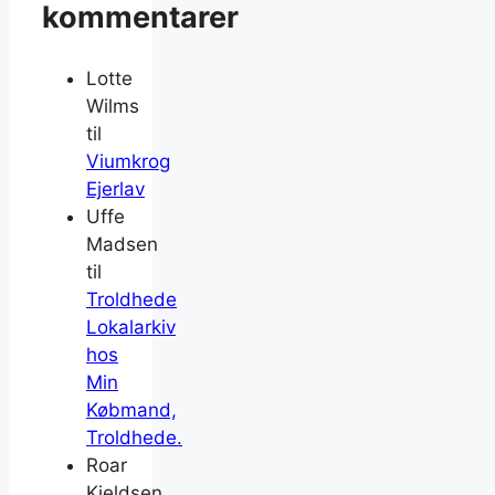
kommentarer
Lotte
Wilms
til
Viumkrog
Ejerlav
Uffe
Madsen
til
Troldhede
Lokalarkiv
hos
Min
Købmand,
Troldhede.
Roar
Kjeldsen