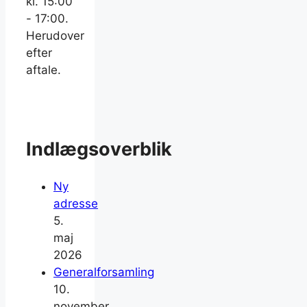
kl. 15:00
- 17:00.
Herudover
efter
aftale.
Indlægsoverblik
Ny
adresse
5.
maj
2026
Generalforsamling
10.
november