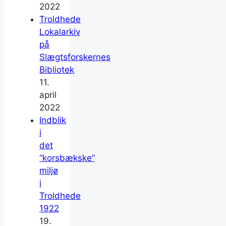
2022
Troldhede
Lokalarkiv
på
Slægtsforskernes
Bibliotek
11.
april
2022
Indblik
i
det
“korsbækske”
miljø
i
Troldhede
1922
19.