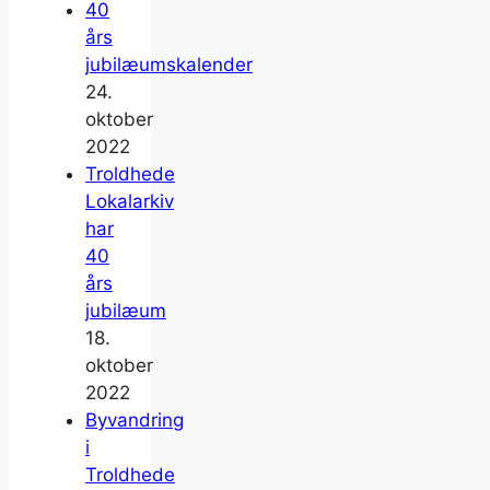
40
års
jubilæumskalender
24.
oktober
2022
Troldhede
Lokalarkiv
har
40
års
jubilæum
18.
oktober
2022
Byvandring
i
Troldhede