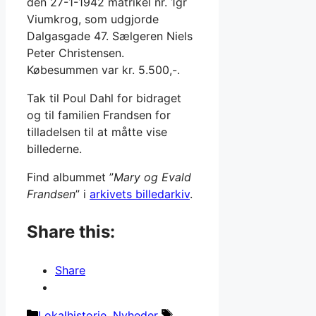
den 27-1-1942 matrikel nr. 1gr
Viumkrog, som udgjorde
Dalgasgade 47. Sælgeren Niels
Peter Christensen.
Købesummen var kr. 5.500,-.
Tak til Poul Dahl for bidraget
og til familien Frandsen for
tilladelsen til at måtte vise
billederne.
Find albummet ”
Mary og Evald
Frandsen
” i
arkivets billedarkiv
.
Share this:
Share
Kategorier
Tags
Lokalhistorie
,
Nyheder