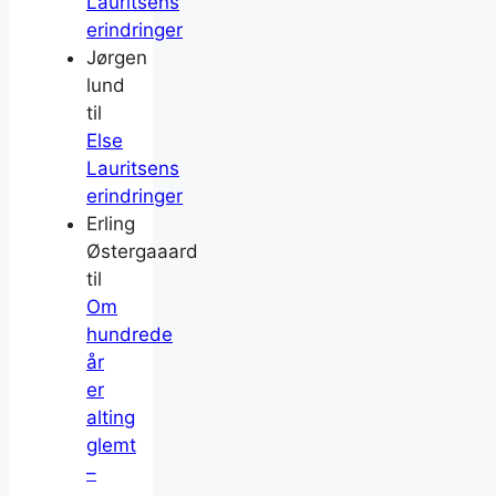
Lauritsens
erindringer
Jørgen
lund
til
Else
Lauritsens
erindringer
Erling
Østergaaard
til
Om
hundrede
år
er
alting
glemt
–