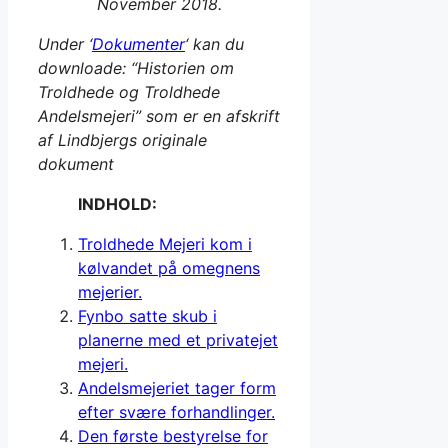
November 2018.
Under ‘
Dokumenter
‘ kan du
downloade: “Historien om
Troldhede og Troldhede
Andelsmejeri” som er en afskrift
af Lindbjergs originale
dokument
INDHOLD:
Troldhede Mejeri kom i
kølvandet på omegnens
mejerier.
Fynbo satte skub i
planerne med et privatejet
mejeri.
Andelsmejeriet tager form
efter svære forhandlinger.
Den første bestyrelse for