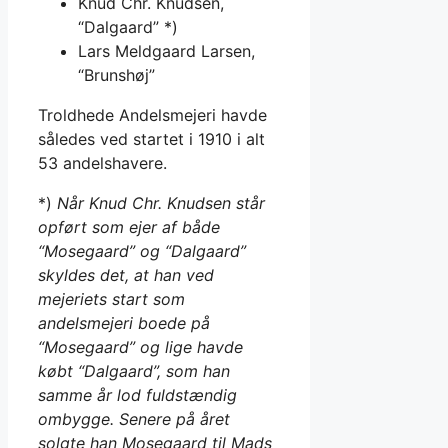
Knud Chr. Knudsen,
“Dalgaard” *)
Lars Meldgaard Larsen,
“Brunshøj”
Troldhede Andelsmejeri havde
således ved startet i 1910 i alt
53 andelshavere.
*)
Når Knud Chr. Knudsen står
opført som ejer af både
“Mosegaard” og “Dalgaard”
skyldes det, at han ved
mejeriets start som
andelsmejeri boede på
“Mosegaard” og lige havde
købt “Dalgaard”, som han
samme år lod fuldstændig
ombygge. Senere på året
solgte han Mosegaard til Mads