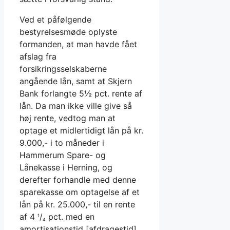
Ved et påfølgende
bestyrelsesmøde oplyste
formanden, at man havde fået
afslag fra
forsikringsselskaberne
angående lån, samt at Skjern
Bank forlangte 5½ pct. rente af
lån. Da man ikke ville give så
høj rente, vedtog man at
optage et midlertidigt lån på kr.
9.000,- i to måneder i
Hammerum Spare- og
Lånekasse i Herning, og
derefter forhandle med denne
sparekasse om optagelse af et
lån på kr. 25.000,- til en rente
af 4
/
pct. med en
1
4
amortisationstid [afdragestid]