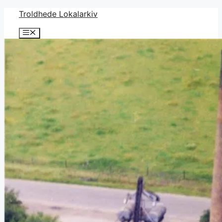
Hop
Troldhede Lokalarkiv
til
Menu
indhold