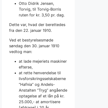
Otto Didrik Jensen,
Torvig, til Torvig-Borris
ruten for kr. 3,50 pr. dag.
Dette var, hvad der berettedes
fra den 22. januar 1910.
Ved et bestyrelsesmøde
søndag den 30. januar 1910
vedtog man:
at lade mejeriets maskiner
efterse,
at rette henvendelse til
livsforsikringsselskaberne
“Hafnia” og Andels-
Anstalten “Tryg” angående
optagelse af et lån på kr.
25.000,- at amortisere
[afdrage] i 20 år,