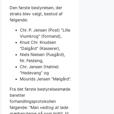
Den første bestyrelsen, der
straks blev valgt, bestod af
følgende:
Chr. P. Jensen (Post) “Lille
Viumkrog” (formand),
Knud Chr. Knudsen
“Dalgård” (Kasserer),
Niels Nielsen (Fusgård),
Nr. Feldsing,
Chr. Jensen (Hahne)
“Hedevang” og
Mourids Jensen “Mølgård”.
Fra det første bestyrelsesmøde
beretter
forhandlingsprotokollen
følgende:
“Man vedtog at lade
mælkeruterne gå som hidtil, til