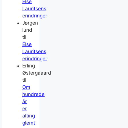
Else
Lauritsens
erindringer
Jørgen
lund
til
Else
Lauritsens
erindringer
Erling
Østergaaard
til
Om
hundrede
år
er
alting
glemt