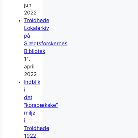
juni
2022
Troldhede
Lokalarkiv
på
Slægtsforskernes
Bibliotek
11.
april
2022
Indblik
i
det
“korsbækske”
miljø
i
Troldhede
1922