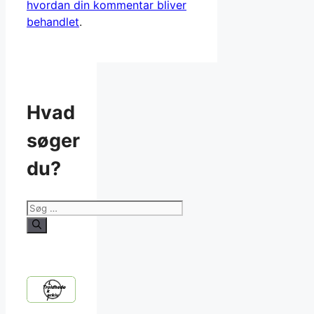
hvordan din kommentar bliver
behandlet
.
Hvad
søger
du?
Søg
efter: