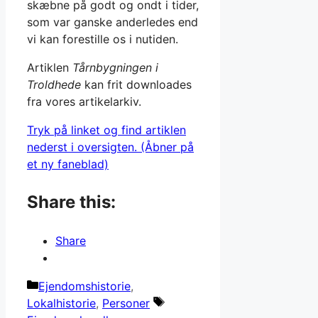
skæbne på godt og ondt i tider,
som var ganske anderledes end
vi kan forestille os i nutiden.
Artiklen
Tårnbygningen i
Troldhede
kan frit downloades
fra vores artikelarkiv.
Tryk på linket og find artiklen
nederst i oversigten. (Åbner på
et ny faneblad)
Share this:
Share
Kategorier
Ejendomshistorie
,
Tags
Lokalhistorie
,
Personer