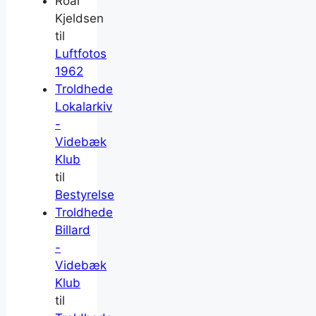
Roar
Kjeldsen
til
Luftfotos
1962
Troldhede
Lokalarkiv
-
Videbæk
Klub
til
Bestyrelse
Troldhede
Billard
-
Videbæk
Klub
til