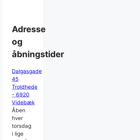
Adresse
og
åbningstider
Dalgasgade
45
Troldhede
- 6920
Videbæk
Åben
hver
torsdag
i lige