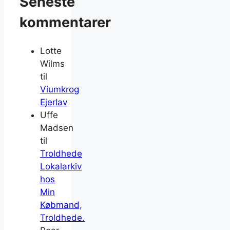
Seneste
kommentarer
Lotte
Wilms
til
Viumkrog
Ejerlav
Uffe
Madsen
til
Troldhede
Lokalarkiv
hos
Min
Købmand,
Troldhede.