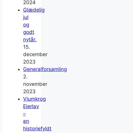
2024
Glædelig
jul
og
godt
nytår.
15.
december
2023
Generalforsamling
2.
november
2023
Viumkrog
Ejerlav
–
en
historiefyldt