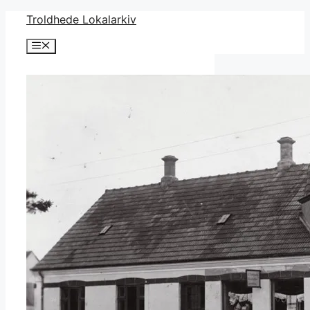
Hop
Troldhede Lokalarkiv
til
Menu
indhold