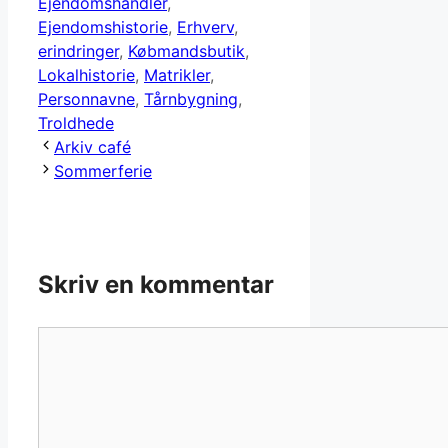
Ejendomshandler
,
Ejendomshistorie
,
Erhverv
,
erindringer
,
Købmandsbutik
,
Lokalhistorie
,
Matrikler
,
Personnavne
,
Tårnbygning
,
Troldhede
Arkiv café
Sommerferie
Skriv en kommentar
Kommentar