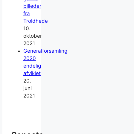
billeder
fra
Troldhede
10.
oktober
2021
Generalforsamling
2020
endelig
afviklet
20.
juni
2021