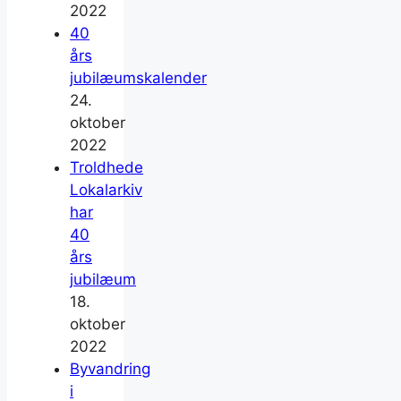
2022
40
års
jubilæumskalender
24.
oktober
2022
Troldhede
Lokalarkiv
har
40
års
jubilæum
18.
oktober
2022
Byvandring
i