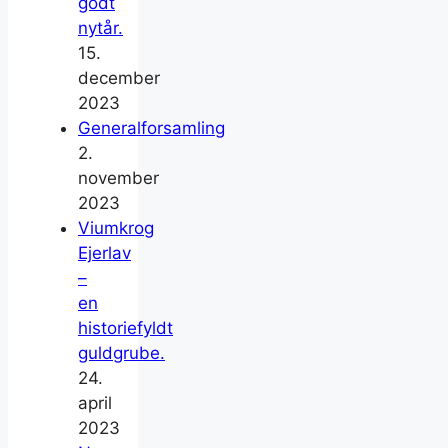
godt
nytår.
15.
december
2023
Generalforsamling
2.
november
2023
Viumkrog
Ejerlav
–
en
historiefyldt
guldgrube.
24.
april
2023