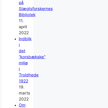
på
Slægtsforskernes
Bibliotek
11.
april
2022
Indblik
i
det
“korsbækske”
miljø
i
Troldhede
1922
19.
marts
2022
Om