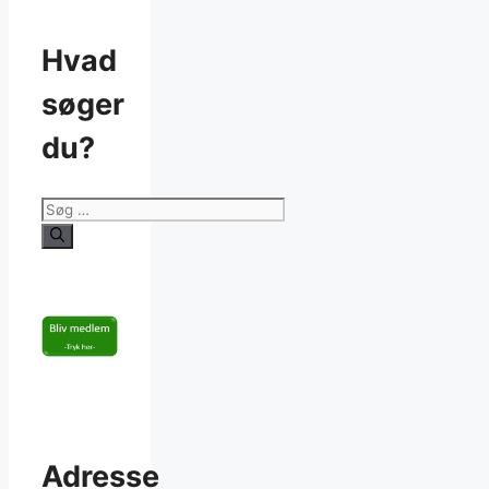
Hvad
søger
du?
Søg
efter:
Adresse