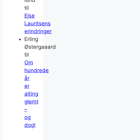
til
Else
Lauritsens
erindringer
Erling
Østergaaard
til
Om
hundrede
år
er
alting
glemt
–
og
dog!