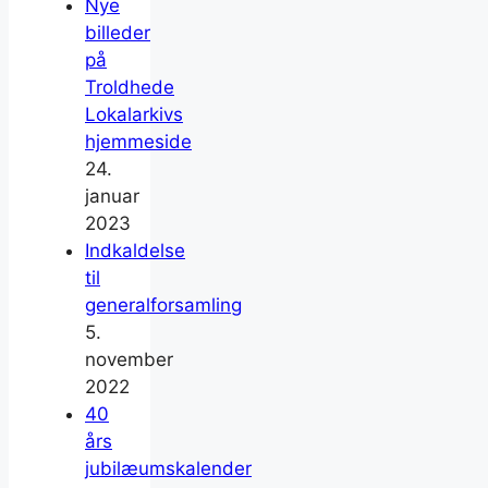
Nye
billeder
på
Troldhede
Lokalarkivs
hjemmeside
24.
januar
2023
Indkaldelse
til
generalforsamling
5.
november
2022
40
års
jubilæumskalender