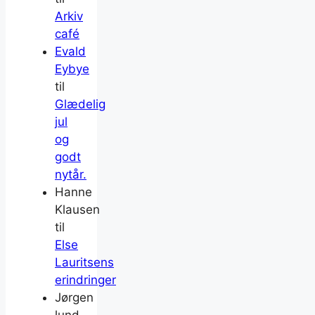
Arkiv
café
Evald
Eybye
til
Glædelig
jul
og
godt
nytår.
Hanne
Klausen
til
Else
Lauritsens
erindringer
Jørgen
lund