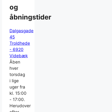
og
åbningstider
Dalgasgade
45
Troldhede
- 6920
Videbæk
Åben
hver
torsdag
i lige
uger fra
kl. 15:00
- 17:00.
Herudover