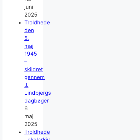
juni
2025
Troldhede
den
5.
maj
1945
–
skildret
gennem
J.
Lindbjergs
dagbøger
6.
maj
2025
Troldhede
Lokalarkiv