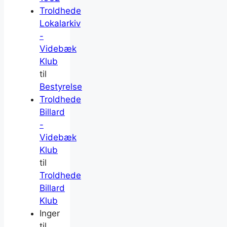
Troldhede
Lokalarkiv
-
Videbæk
Klub
til
Bestyrelse
Troldhede
Billard
-
Videbæk
Klub
til
Troldhede
Billard
Klub
Inger
til