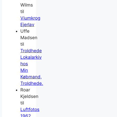
Wilms
til
Viumkrog
Ejerlav
Uffe
Madsen
til
Troldhede
Lokalarkiv
hos
Min
Købmand,
Troldhede.
Roar
Kjeldsen
til
Luftfotos
1962