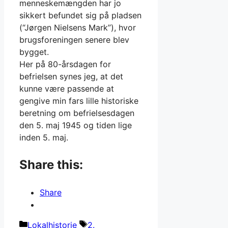
menneskemængden har jo
sikkert befundet sig på pladsen
(“Jørgen Nielsens Mark”), hvor
brugsforeningen senere blev
bygget.
Her på 80-årsdagen for
befrielsen synes jeg, at det
kunne være passende at
gengive min fars lille historiske
beretning om befrielsesdagen
den 5. maj 1945 og tiden lige
inden 5. maj.
Share this:
Share
Kategorier
Tags
Lokalhistorie
2.