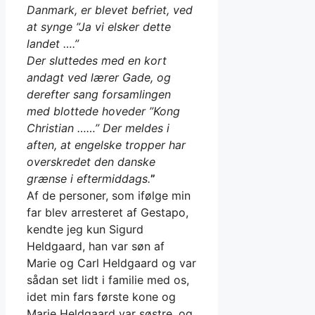
Danmark, er blevet befriet, ved
at synge ”Ja vi elsker dette
landet ….”
Der sluttedes med en kort
andagt ved lærer Gade, og
derefter sang forsamlingen
med blottede hoveder ”Kong
Christian ……” Der meldes i
aften, at engelske tropper har
overskredet den danske
grænse i eftermiddags.
”
Af de personer, som ifølge min
far blev arresteret af Gestapo,
kendte jeg kun Sigurd
Heldgaard, han var søn af
Marie og Carl Heldgaard og var
sådan set lidt i familie med os,
idet min fars første kone og
Marie Heldgaard var søstre, og