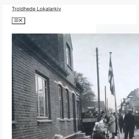
Hop
Troldhede Lokalarkiv
til
Menu
indhold