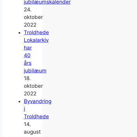
jubilæumskalender
24.
oktober
2022
Troldhede
Lokalarkiv
har
40
års
jubilæum
18.
oktober
2022
Byvandring
i
Troldhede
14.
august