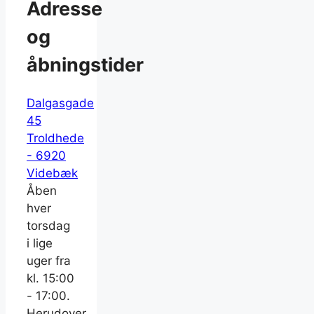
Adresse
og
åbningstider
Dalgasgade
45
Troldhede
- 6920
Videbæk
Åben
hver
torsdag
i lige
uger fra
kl. 15:00
- 17:00.
Herudover