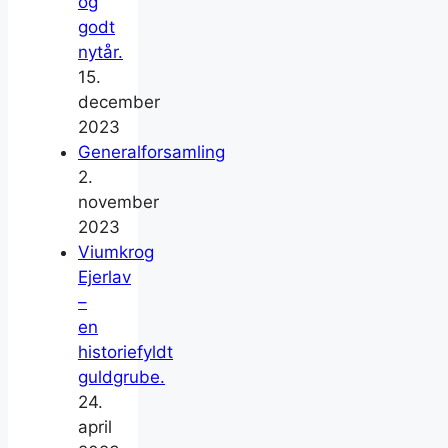
og
godt
nytår.
15.
december
2023
Generalforsamling
2.
november
2023
Viumkrog
Ejerlav
–
en
historiefyldt
guldgrube.
24.
april