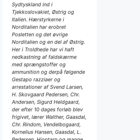
Sydtyskland ind i
Tjekkoslovakiet, Østrig og
Italien. Hærstyrkerne i
Norditalien har erobret
Posletten og det øvrige
Norditalien og en del af Østrig.
Her i Troldhede har vi haft
nedkastning af faldskærme
med sprængstoffer og
ammunition og derpå følgende
Gestapo razziaer og
arrestationer af Svend Larsen,
H. Skovgaard Pedersen, Chr.
Andersen, Sigurd Heldgaard,
der efter 10 dages forløb blev
frigivet, lærer Walther, Gaasdal,
Chr. Rindom, Vendelbogaard,
Kornelius Hansen, Gaasdal, L.
Pedersen, Hjoptarp og mange