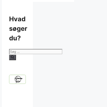
Hvad
søger
du?
Søg
efter: