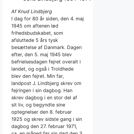
Af Knud Lindbjerg
I dag for 80 år siden, den 4. maj
1945 om aftenen lød
frihedsbudskabet, som
afsluttede 5 års tysk
besættelse af Danmark. Dagen
efter, den 5. maj 1945 blev
befrielsesdagen fejret overalt i
landet, og også i Troldhede
blev den fejret. Min far,
landpost J. Lindbjerg skrev om
fejringen i sin dagbog. Han
skrev dagbog i en stor del af
sit liv, og begyndte sine
optegnelser den 8. februar
1925 og skrev sidste gang i sin
dagbog den 27. februar 1971,
ca. en måned før sin død den 3.