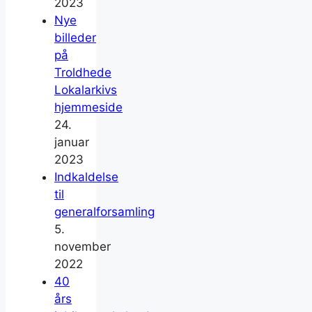
2023
Nye
billeder
på
Troldhede
Lokalarkivs
hjemmeside
24.
januar
2023
Indkaldelse
til
generalforsamling
5.
november
2022
40
års