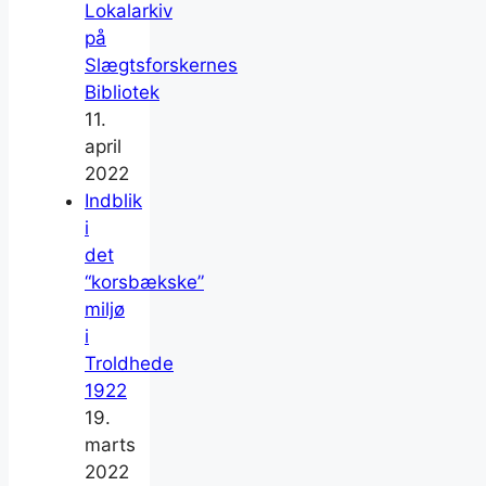
Lokalarkiv
på
Slægtsforskernes
Bibliotek
11.
april
2022
Indblik
i
det
“korsbækske”
miljø
i
Troldhede
1922
19.
marts
2022