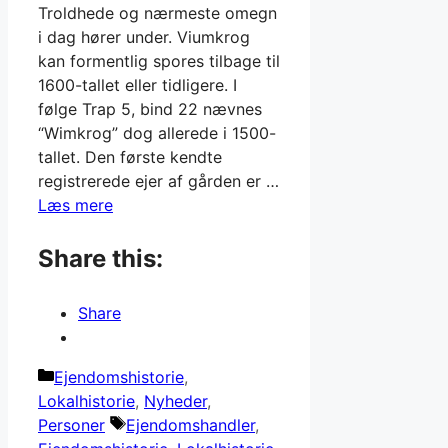
Troldhede og nærmeste omegn
i dag hører under. Viumkrog
kan formentlig spores tilbage til
1600-tallet eller tidligere. I
følge Trap 5, bind 22 nævnes
“Wimkrog” dog allerede i 1500-
tallet. Den første kendte
registrerede ejer af gården er …
Læs mere
Share this:
Share
Kategorier
Ejendomshistorie
,
Lokalhistorie
,
Nyheder
,
Tags
Personer
Ejendomshandler
,