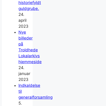
historiefyldt
guldgrube.
24.
april
2023
Nye
billeder
på
Troldhede
Lokalarkivs
hjemmeside
24.
januar
2023
Indkaldelse
til
generalforsamling
5.