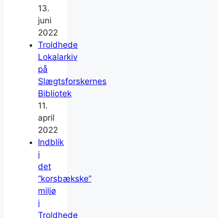
13.
juni
2022
Troldhede
Lokalarkiv
på
Slægtsforskernes
Bibliotek
11.
april
2022
Indblik
i
det
“korsbækske”
miljø
i
Troldhede