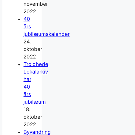
november
2022
40
års
jubilæumskalender
24.
oktober
2022
Troldhede
Lokalarkiv
har
40
års
jubilæum
18.
oktober
2022
Byvandring