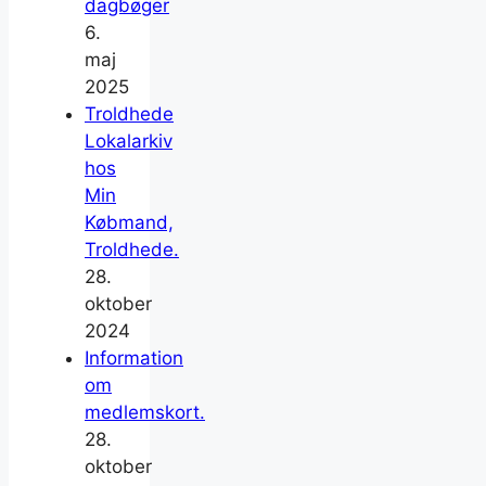
dagbøger
6.
maj
2025
Troldhede
Lokalarkiv
hos
Min
Købmand,
Troldhede.
28.
oktober
2024
Information
om
medlemskort.
28.
oktober