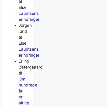
til
Else
Lauritsens
erindringer
Jørgen
lund
til
Else
Lauritsens
erindringer
Erling
Østergaaard
til
Om
hundrede
år
er
alting