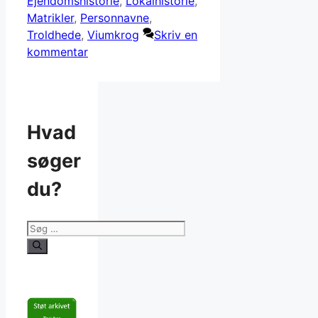
Ejendomshistorie
,
Lokalhistorie
,
Matrikler
,
Personnavne
,
Troldhede
,
Viumkrog
Skriv en
kommentar
Hvad
søger
du?
Søg
efter: