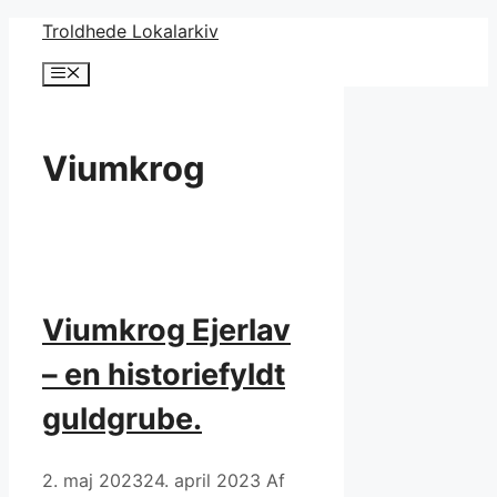
Hop
Troldhede Lokalarkiv
til
Menu
indhold
Viumkrog
Viumkrog Ejerlav
– en historiefyldt
guldgrube.
2. maj 2023
24. april 2023
Af