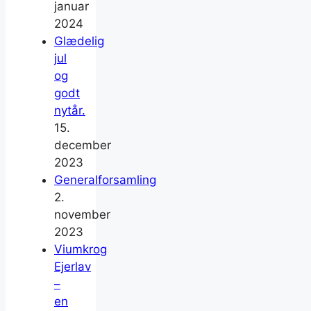
januar
2024
Glædelig
jul
og
godt
nytår.
15.
december
2023
Generalforsamling
2.
november
2023
Viumkrog
Ejerlav
–
en