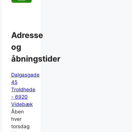
Adresse
og
åbningstider
Dalgasgade
45
Troldhede
- 6920
Videbæk
Åben
hver
torsdag