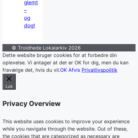
glemt
–
og
dog!
© Troldhede Lokalarkiv 2026
Dette website bruger cookies for at forbedre din
oplevelse. Vi antager at det er OK for dig, men du kan
fravælge det, hvis du vil.
OK
Afvis
Privatlivspolitik
Luk
Privacy Overview
This website uses cookies to improve your experience
while you navigate through the website. Out of these,
the cookies that are categorized as necessary are