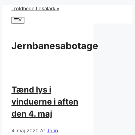
Hop
Troldhede Lokalarkiv
til
Menu
indhold
Jernbanesabotage
Tænd lys i
vinduerne i aften
den 4. maj
4. maj 2020
Af
John