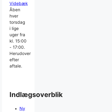
Videbæk
Åben
hver
torsdag
i lige
uger fra
kl. 15:00
- 17:00.
Herudover
efter
aftale.
Indlægsoverblik
Ny