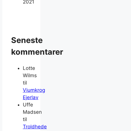
2021
Seneste
kommentarer
Lotte
Wilms
til
Viumkrog
Ejerlav
Uffe
Madsen
til
Troldhede