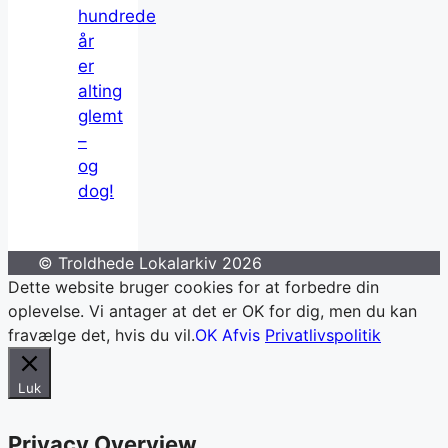
hundrede
år
er
alting
glemt
–
og
dog!
© Troldhede Lokalarkiv 2026
Dette website bruger cookies for at forbedre din
oplevelse. Vi antager at det er OK for dig, men du kan
fravælge det, hvis du vil.
OK
Afvis
Privatlivspolitik
Luk
Privacy Overview