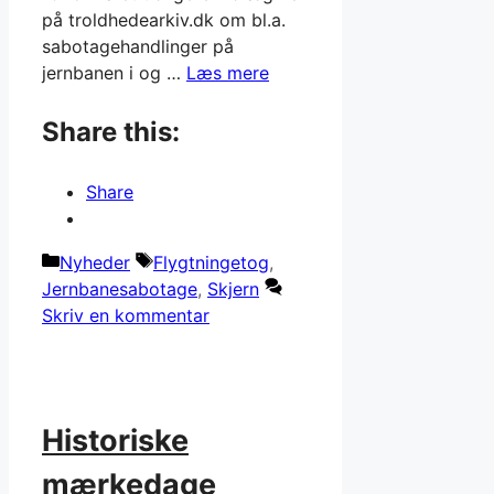
på troldhedearkiv.dk om bl.a.
sabotagehandlinger på
jernbanen i og …
Læs mere
Share this:
Share
Kategorier
Tags
Nyheder
Flygtningetog
,
Jernbanesabotage
,
Skjern
Skriv en kommentar
Historiske
mærkedage