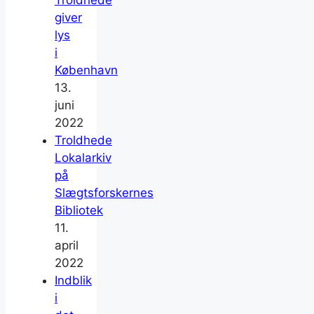
giver
lys
i
København
13.
juni
2022
Troldhede
Lokalarkiv
på
Slægtsforskernes
Bibliotek
11.
april
2022
Indblik
i