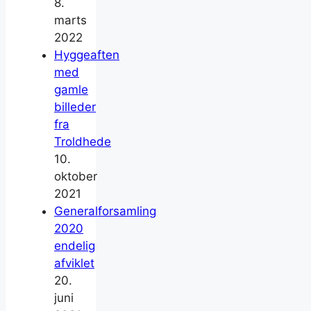
8.
marts
2022
Hyggeaften
med
gamle
billeder
fra
Troldhede
10.
oktober
2021
Generalforsamling
2020
endelig
afviklet
20.
juni