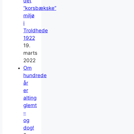
det
“korsbækske”
miljø
i
Troldhede
1922
19.
marts
2022
Om
hundrede
år
er
alting
glemt
–
og
dog!