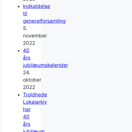
Indkaldelse
til
generalforsamling
5.
november
2022
40
års
jubilæumskalender
24.
oktober
2022
Troldhede
Lokalarkiv
har
40
års
jubilæum