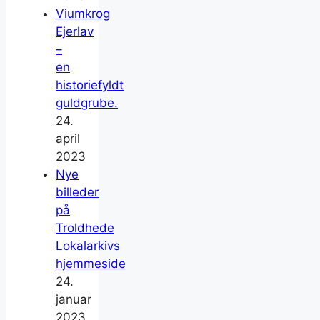
Viumkrog
Ejerlav
–
en
historiefyldt
guldgrube.
24.
april
2023
Nye
billeder
på
Troldhede
Lokalarkivs
hjemmeside
24.
januar
2023