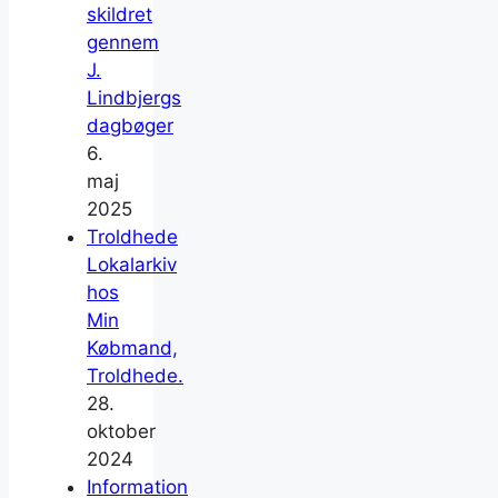
skildret
gennem
J.
Lindbjergs
dagbøger
6.
maj
2025
Troldhede
Lokalarkiv
hos
Min
Købmand,
Troldhede.
28.
oktober
2024
Information