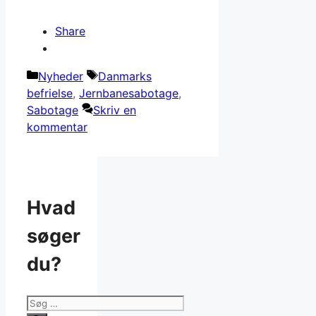
Share
Kategorier
Tags
Nyheder
Danmarks
befrielse
,
Jernbanesabotage
,
Sabotage
Skriv en
kommentar
Hvad
søger
du?
Søg