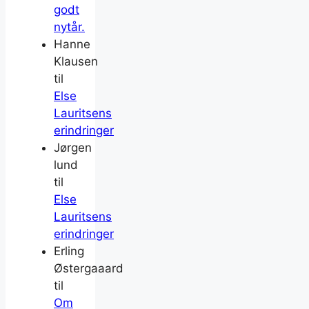
godt
nytår.
Hanne
Klausen
til
Else
Lauritsens
erindringer
Jørgen
lund
til
Else
Lauritsens
erindringer
Erling
Østergaaard
til
Om