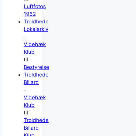
Luftfotos
1962
Troldhede
Lokalarkiv
-
Videbæk
Klub
til
Bestyrelse
Troldhede
Billard
-
Videbæk
Klub
til
Troldhede
Billard
Klub