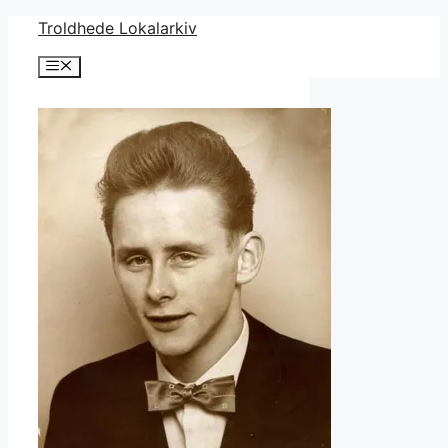
Hop
Troldhede Lokalarkiv
til
Menu
indhold