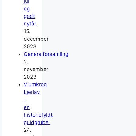
jul
og
godt
nytår.
15.
december
2023
Generalforsamling
2.
november
2023
Viumkrog
Ejerlav
–
en
historiefyldt
guldgrube.
24.