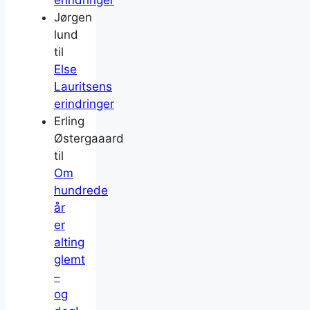
erindringer
Jørgen
lund
til
Else
Lauritsens
erindringer
Erling
Østergaaard
til
Om
hundrede
år
er
alting
glemt
–
og