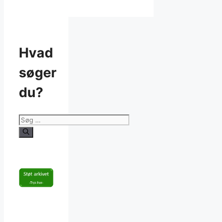
Hvad
søger
du?
Søg
efter: