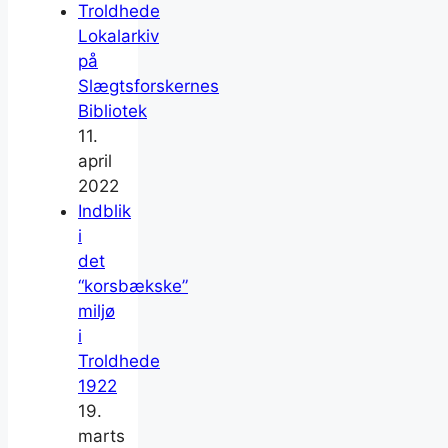
Troldhede
Lokalarkiv
på
Slægtsforskernes
Bibliotek
11.
april
2022
Indblik
i
det
“korsbækske”
miljø
i
Troldhede
1922
19.
marts