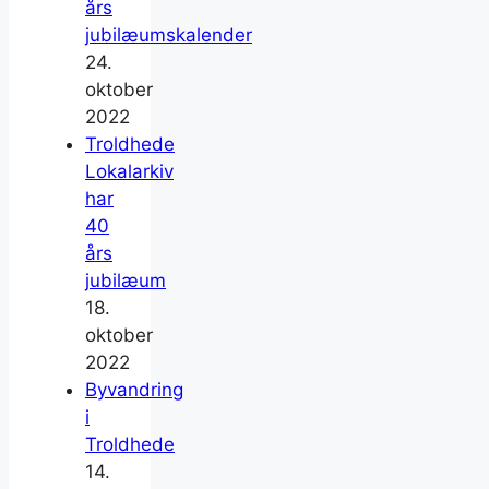
års
jubilæumskalender
24.
oktober
2022
Troldhede
Lokalarkiv
har
40
års
jubilæum
18.
oktober
2022
Byvandring
i
Troldhede
14.