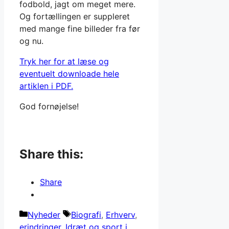
fodbold, jagt om meget mere.
Og fortællingen er suppleret
med mange fine billeder fra før
og nu.
Tryk her for at læse og
eventuelt downloade hele
artiklen i PDF.
God fornøjelse!
Share this:
Share
Kategorier
Tags
Nyheder
Biografi
,
Erhverv
,
erindringer
,
Idræt og sport i