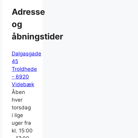
Adresse
og
åbningstider
Dalgasgade
45
Troldhede
- 6920
Videbæk
Åben
hver
torsdag
i lige
uger fra
kl. 15:00