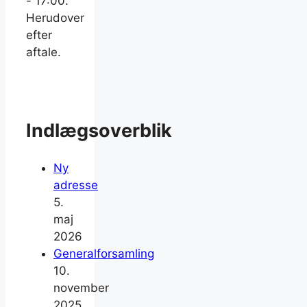
- 17:00.
Herudover
efter
aftale.
Indlægsoverblik
Ny
adresse
5.
maj
2026
Generalforsamling
10.
november
2025