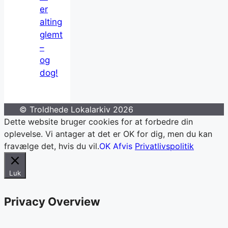
er
alting
glemt
–
og
dog!
© Troldhede Lokalarkiv 2026
Dette website bruger cookies for at forbedre din
oplevelse. Vi antager at det er OK for dig, men du kan
fravælge det, hvis du vil.
OK
Afvis
Privatlivspolitik
Luk
Privacy Overview