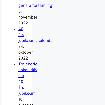
generalforsamling
5.
november
2022
40
års
jubilæumskalender
24.
oktober
2022
Troldhede
Lokalarkiv
har
40
års
jubilæum
18.