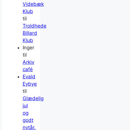
Videbæk
Klub
til
Troldhede
Billard
Klub
Inger
til
Arkiv
café
Evald
Eybye
til
Glædelig
jul
og
godt
nytår.