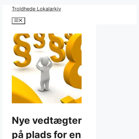
Hop
Troldhede Lokalarkiv
til
Menu
indhold
Nye vedtægter
på plads for en