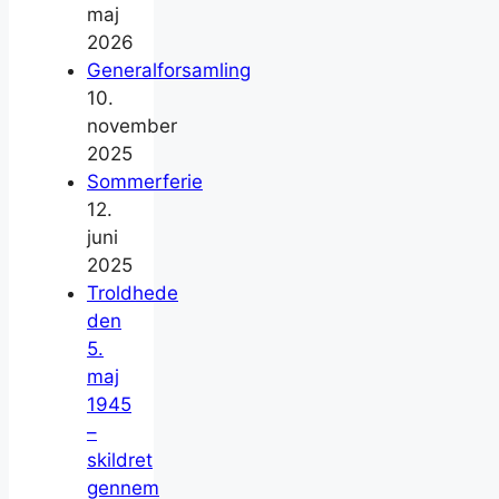
maj
2026
Generalforsamling
10.
november
2025
Sommerferie
12.
juni
2025
Troldhede
den
5.
maj
1945
–
skildret
gennem