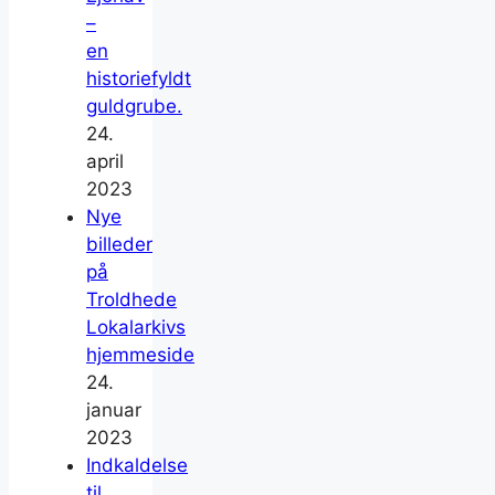
–
en
historiefyldt
guldgrube.
24.
april
2023
Nye
billeder
på
Troldhede
Lokalarkivs
hjemmeside
24.
januar
2023
Indkaldelse
til