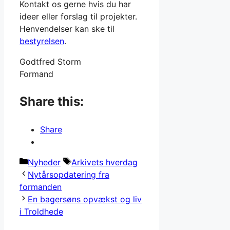
Kontakt os gerne hvis du har
ideer eller forslag til projekter.
Henvendelser kan ske til
bestyrelsen
.
Godtfred Storm
Formand
Share this:
Share
Kategorier
Tags
Nyheder
Arkivets hverdag
Nytårsopdatering fra
formanden
En bagersøns opvækst og liv
i Troldhede