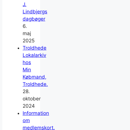
J.
Lindbjergs
dagbøger
6.
maj
2025
Troldhede
Lokalarkiv
hos
Min
Købmand,
Troldhede.
28.
oktober
2024
Information
om
medlemskort.