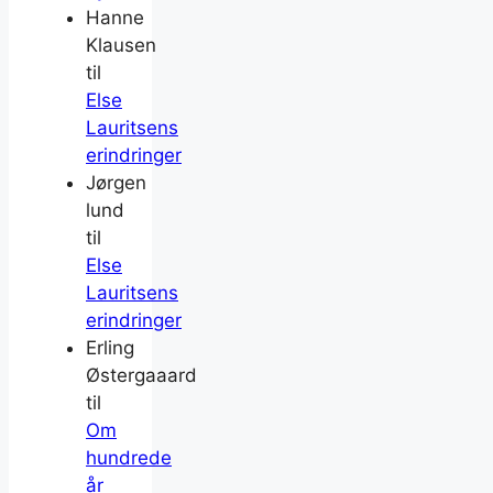
Hanne
Klausen
til
Else
Lauritsens
erindringer
Jørgen
lund
til
Else
Lauritsens
erindringer
Erling
Østergaaard
til
Om
hundrede
år