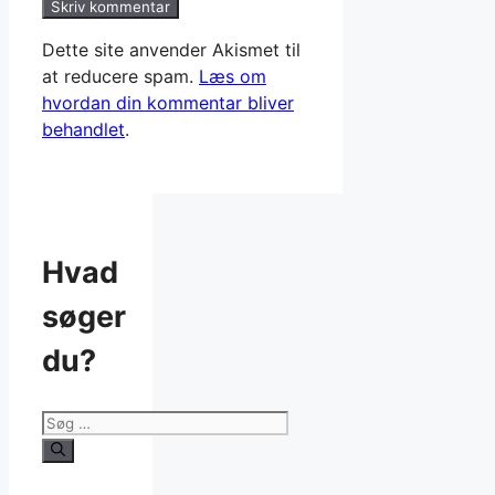
Dette site anvender Akismet til
at reducere spam.
Læs om
hvordan din kommentar bliver
behandlet
.
Hvad
søger
du?
Søg
efter: