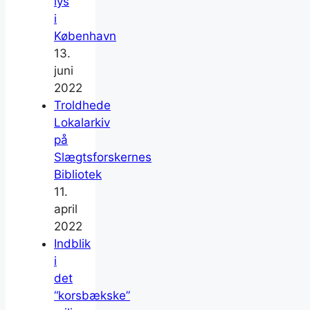
lys
i
København
13.
juni
2022
Troldhede
Lokalarkiv
på
Slægtsforskernes
Bibliotek
11.
april
2022
Indblik
i
det
“korsbækske”