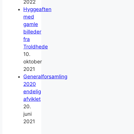
2022
Hyggeaften
med
gamle
billeder
fra
Troldhede
10.
oktober
2021
Generalforsamling
2020
endelig
afviklet
20.
juni
2021