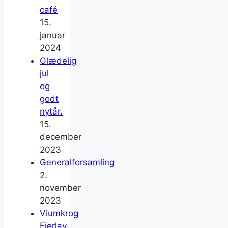
café
15.
januar
2024
Glædelig
jul
og
godt
nytår.
15.
december
2023
Generalforsamling
2.
november
2023
Viumkrog
Ejerlav