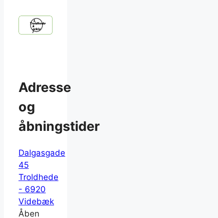
Adresse
og
åbningstider
Dalgasgade
45
Troldhede
- 6920
Videbæk
Åben