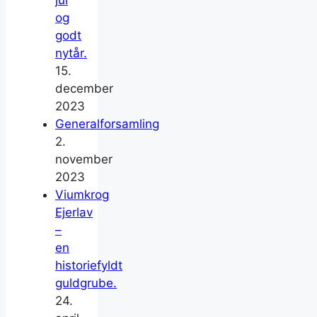
jul
og
godt
nytår.
15.
december
2023
Generalforsamling
2.
november
2023
Viumkrog
Ejerlav
–
en
historiefyldt
guldgrube.
24.