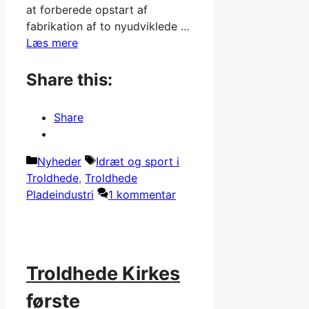
at forberede opstart af
fabrikation af to nyudviklede …
Læs mere
Share this:
Share
Kategorier
Tags
Nyheder
Idræt og sport i
Troldhede
,
Troldhede
Pladeindustri
1 kommentar
Troldhede Kirkes
første