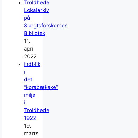
Troldhede
Lokalarkiv
på
Slægtsforskernes
Bibliotek
11.
april
2022
Indblik
i
det
“korsbækske”
miljø
i
Troldhede
1922
19.
marts