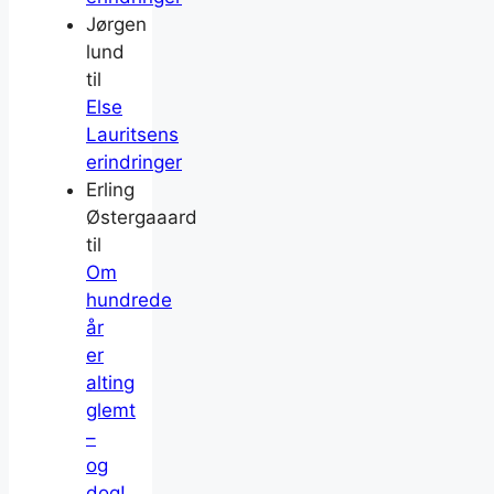
Jørgen
lund
til
Else
Lauritsens
erindringer
Erling
Østergaaard
til
Om
hundrede
år
er
alting
glemt
–
og
dog!