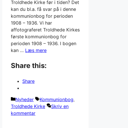
Troldhede Kirke før i tiden? Det
kan du bl.a. få svar på i denne
kommunionbog for perioden
1908 – 1936. Vi har
affotograferet Troldhede Kirkes
første kommunionbog for
perioden 1908 – 1936. I bogen
kan …
Læs mere
Share this:
Share
Kategorier
Tags
Nyheder
Kommunionbog
,
Troldhede Kirke
Skriv en
kommentar