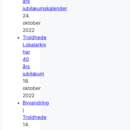
års
jubilæumskalender
24.
oktober
2022
Troldhede
Lokalarkiv
har
40
års
jubilæum
18.
oktober
2022
Byvandring
i
Troldhede
14.