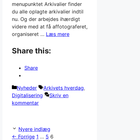
menupunktet Arkivalier finder
du alle oplagte arkivalier indtil
nu. Og der arbejdes ihærdigt
videre med at få affotograferet,
organiseret …
Læs mere
Share this:
Share
Kategorier
Tags
Nyheder
Arkivets hverdag
,
Digitalisering
Skriv en
kommentar
Nyere indlæg
Side
Side
Side
←
Forrige
1
…
5
6