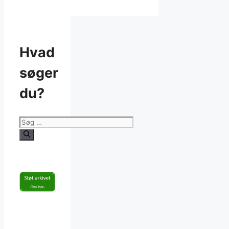
Hvad
søger
du?
Søg
efter: