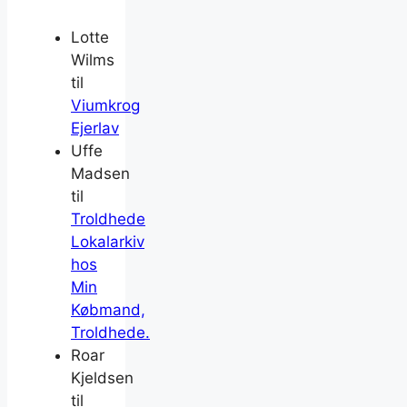
Lotte
Wilms
til
Viumkrog
Ejerlav
Uffe
Madsen
til
Troldhede
Lokalarkiv
hos
Min
Købmand,
Troldhede.
Roar
Kjeldsen
til