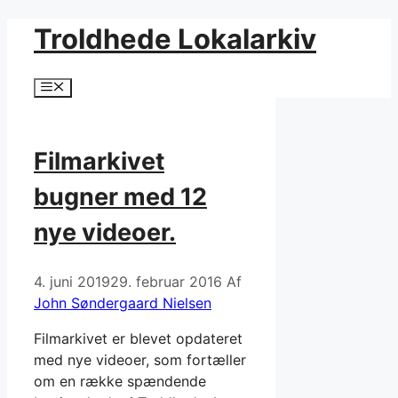
Hop
Troldhede Lokalarkiv
til
indhold
Menu
Filmarkivet
bugner med 12
nye videoer.
4. juni 2019
29. februar 2016
Af
John Søndergaard Nielsen
Filmarkivet er blevet opdateret
med nye videoer, som fortæller
om en række spændende