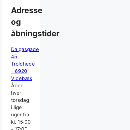
Adresse
og
åbningstider
Dalgasgade
45
Troldhede
- 6920
Videbæk
Åben
hver
torsdag
i lige
uger fra
kl. 15:00
- 17:00.