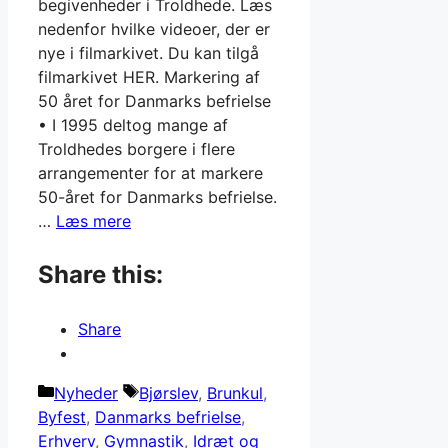
begivenheder i Troldhede. Læs
nedenfor hvilke videoer, der er
nye i filmarkivet. Du kan tilgå
filmarkivet HER. Markering af
50 året for Danmarks befrielse
• I 1995 deltog mange af
Troldhedes borgere i flere
arrangementer for at markere
50-året for Danmarks befrielse.
…
Læs mere
Share this:
Share
Kategorier
Tags
Nyheder
Bjørslev
,
Brunkul
,
Byfest
,
Danmarks befrielse
,
Erhverv
,
Gymnastik
,
Idræt og